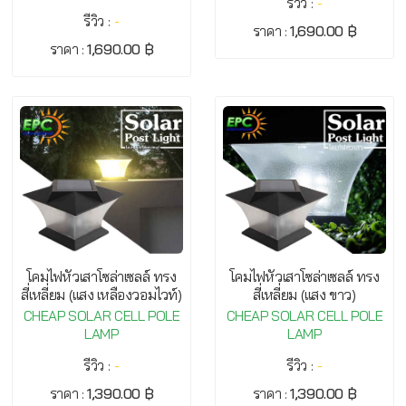
รีวิว :
-
รีวิว :
-
ราคา :
1,690.00 ฿
ราคา :
1,690.00 ฿
โคมไฟหัวเสาโซล่าเซลล์ ทรง
โคมไฟหัวเสาโซล่าเซลล์ ทรง
สี่เหลี่ยม (เเสง ขาว)
สี่เหลี่ยม (เเสง เหลืองวอมไวท์)
CHEAP SOLAR CELL POLE
CHEAP SOLAR CELL POLE
LAMP
LAMP
รีวิว :
-
รีวิว :
-
ราคา :
1,390.00 ฿
ราคา :
1,390.00 ฿