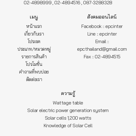
,
,
02-4898999
02-4894516
087-3288328
เมนู
สังคมออนไลน์
หน้าแรก
Facebook :: epcinter
เกี่ยวกับเรา
Line :: epcinter
โปรเจค
Email ::
ประเภท/หมวดหมู่
epcthailand@gmail.com
รายการสินค้า
Fax :: 02-4894515
โปรโมชั่น
คำถามที่พบบ่อย
ติดต่อเรา
ความรู้
Wattage table
Solar electric power generation system
Solar cells 1,200 watts
Knowledge of Solar Cell