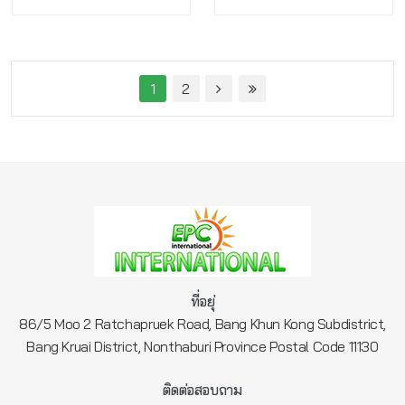
1
2
ที่อยุ่
86/5 Moo 2 Ratchapruek Road, Bang Khun Kong Subdistrict,
Bang Kruai District, Nonthaburi Province Postal Code 11130
ติดต่อสอบถาม