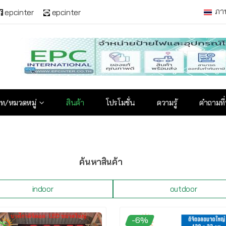
ภา
epcinter
epcinter
ท/หมวดหมู่
สินค้า
โปรโมชั่น
ความรู้
คำถามที
ค้นหาสินค้า
indoor
outdoor
-6%