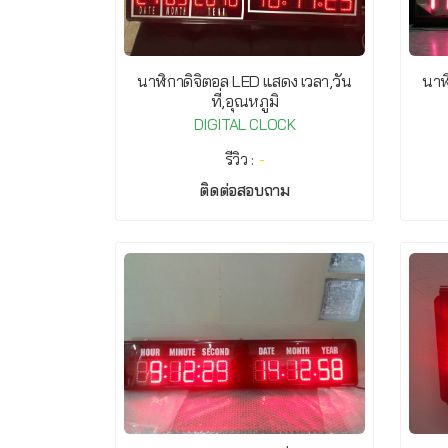
นาฬิกาดิจิตอล LED แสดง เวลา,วัน
นาฬ
ที่,อุณหภูมิ
DIGITAL CLOCK
รีวิว :
-
ติดต่อสอบถาม