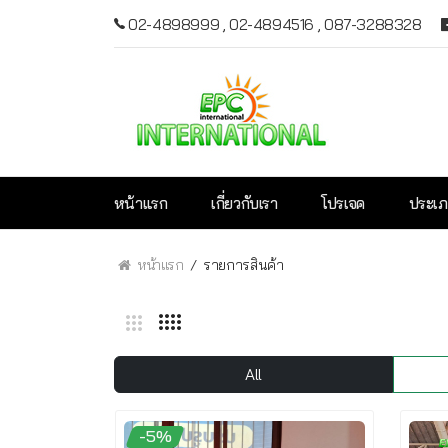
02-4898999
,
02-4894516
,
087-3288328
หน้าแรก
เกี่ยวกับเรา
โปรเจค
ประเภ
หน้าแรก
รายการสินค้า
All
-5%