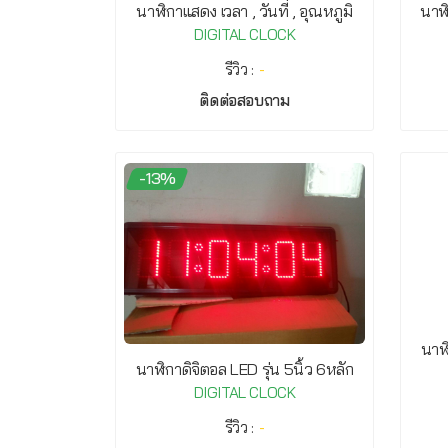
นาฬิ
นาฬิกาแสดง เวลา , วันที่ , อุณหภูมิ
DIGITAL CLOCK
รีวิว :
-
ติดต่อสอบถาม
-13%
นาฬิ
นาฬิกาดิจิตอล LED รุ่น 5นิ้ว 6หลัก
DIGITAL CLOCK
รีวิว :
-