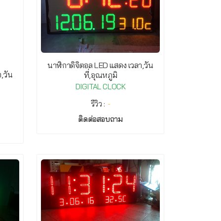
นาฬิกาดิจิตอล LED แสดง เวลา,วัน
,วัน
ที่,อุณหภูมิ
DIGITAL CLOCK
รีวิว :
-
ติดต่อสอบถาม