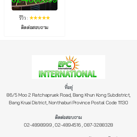
รีวิว :
ติดต่อสอบถาม
ที่อยุ่
86/5 Moo 2 Ratchapruek Road, Bang Khun Kong Subdistrict,
Bang Kruai District, Nonthaburi Province Postal Code 11130
ติดต่อสอบถาม
,
,
02-4898999
02-4894516
087-3288328