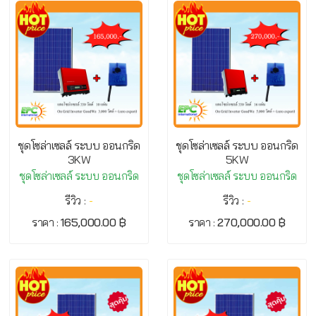
ชุดโซล่าเซลล์ ระบบ ออนกริด
ชุดโซล่าเซลล์ ระบบ ออนกริด
3KW
5KW
ชุดโซล่าเซลล์ ระบบ ออนกริด
ชุดโซล่าเซลล์ ระบบ ออนกริด
รีวิว :
-
รีวิว :
-
ราคา :
165,000.00 ฿
ราคา :
270,000.00 ฿