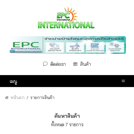
ติดต่อเรา
สินค้า
เมนู
หน้าแรก
รายการสินค้า
ค้นหาสินค้า
ทั้งหมด 7 รายการ