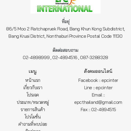
ที่อยุ่
86/5 Moo 2 Ratchapruek Road, Bang Khun Kong Subdistrict,
Bang Kruai District, Nonthaburi Province Postal Code 11130
ติดต่อสอบถาม
,
,
02-4898999
02-4894516
087-3288328
เมนู
สังคมออนไลน์
หน้าแรก
Facebook :: epcinter
เกี่ยวกับเรา
Line :: epcinter
โปรเจค
Email ::
ประเภท/หมวดหมู่
epcthailand@gmail.com
รายการสินค้า
Fax :: 02-4894515
โปรโมชั่น
คำถามที่พบบ่อย