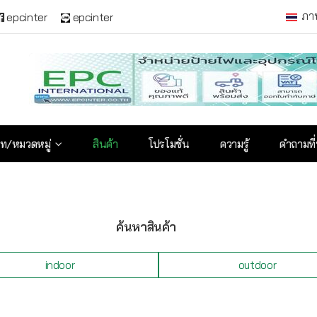
ภา
epcinter
epcinter
ท/หมวดหมู่
สินค้า
โปรโมชั่น
ความรู้
คำถามที
ค้นหาสินค้า
indoor
outdoor