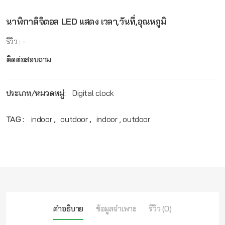
นาฬิกาดิจิตอล LED แสดง เวลา,วันที่,อุณหภูมิ
รีวิว :
-
ติดต่อสอบถาม
ประเภท/หมวดหมู่:
Digital clock
TAG :
indoor
,
outdoor
,
indoor , outdoor
คำอธิบาย
ข้อมูลจำเพาะ
รีวิว (0)