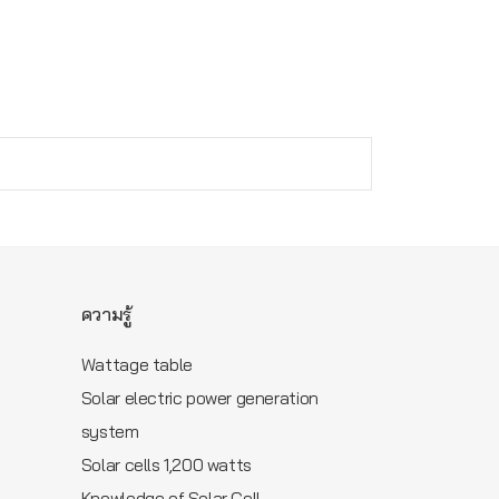
ความรู้
Wattage table
Solar electric power generation
m
system
Solar cells 1,200 watts
Knowledge of Solar Cell