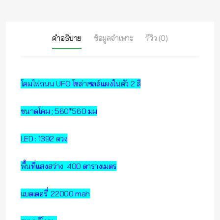
คำอธิบาย
ข้อมูลจำเพาะ
รีวิว (0)
โคมไฟถนน UFO โซล่าเซลล์แผงในตัว 2 สี
ขนาดโคม ; 560*560 มม
LED : 1392 ดวง
พื้นที่แสงสว่าง 400 ตารางเมตร
แบตเตอรี่ 22000 mah