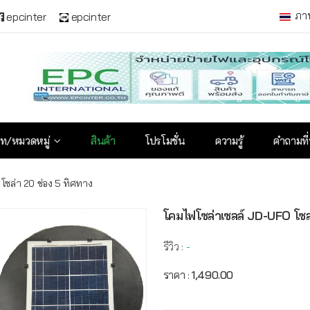
ภา
epcinter
epcinter
ท/หมวดหมู่
สินค้า
โปรโมชั่น
ความรู้
คำถามที
โซล่า 20 ช่อง 5 ทิศทาง
โคมไฟโซล่าเซลล์ JD-UFO โซล
รีวิว :
-
ราคา :
1,490.00