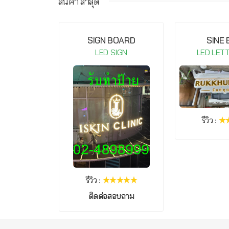
สินค้า ล่าสุด
IGHT COB-
SIGN BOARD
SINE
20V Warm
LED SIGN
LED LET
te
IGN
รีวิว :
รีวิว :
ติดต่อสอบถาม