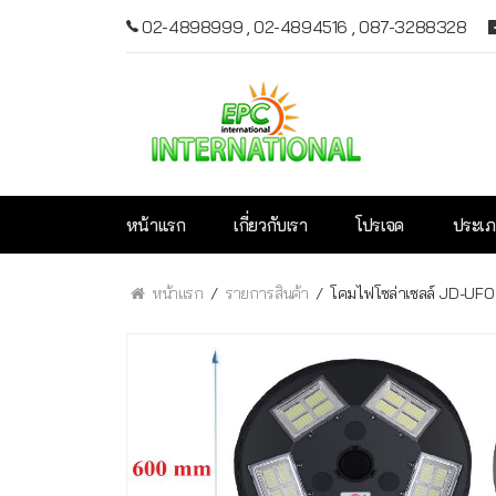
02-4898999
,
02-4894516
,
087-3288328
หน้าแรก
เกี่ยวกับเรา
โปรเจค
ประเภ
หน้าแรก
รายการสินค้า
โคมไฟโซล่าเซลล์ JD-UFO 