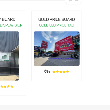
Y BOARD
GOLD PRICE BOARD
GOLD P
 DISPLAY SIGN
GOLD LED PRICE TAG
GOLD LE
รีวิว :
รีวิว :