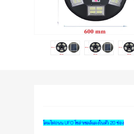
โคมไฟถนน UFO โซล่าเซลล์แผงในตัว 20 ช่อง