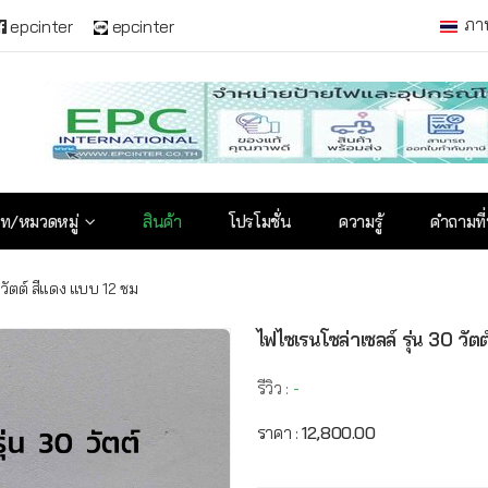
ภา
epcinter
epcinter
ท/หมวดหมู่
สินค้า
โปรโมชั่น
ความรู้
คำถามที
 วัตต์ สีแดง แบบ 12 ชม
ไฟไซเรนโซล่าเซลล์ รุ่น 30 วัต
รีวิว :
-
ราคา :
12,800.00