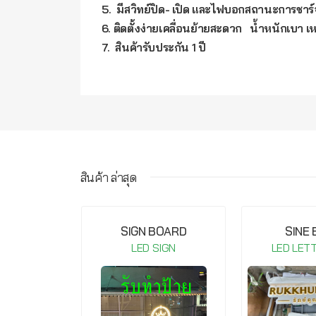
5. มีสวิทย์ปิด- เปิด และไฟบอกสถานะการชาร์
6. ติดตั้งง่ายเคลื่อนย้ายสะดวก น้ำหนักเบา เ
7. สินค้ารับประกัน 1 ปี
สินค้า ล่าสุด
IGHT COB-
SIGN BOARD
SINE
20V Warm
LED SIGN
LED LET
te
IGN