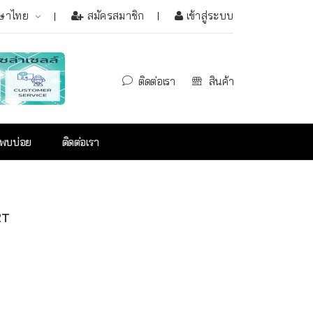
ษาไทย
สมัครสมาชิก
เข้าสู่ระบบ
ติดต่อเรา
สินค้า
่พบบ่อย
ติดต่อเรา
2T