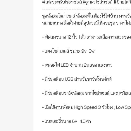
#ไฟกระพริบโซล่าเซลล์ #ลูกศรโซล่าเซลล์ #ป้ายไฟว
------------------------------------------------------
ชุดพัดลมโซล่าเซลล์ พัดลมที่ไม่ต้องใช้ไฟบ้าน มาพ
หลายขนาด ติดตั้งง่ายมีอุปกรณ์ให้ครบชุด ราคาไม
- พัดลมขนาด 12 นิ้ว 1 ตัว สามารถเลือความแรงของ
- แผงโซล่าเซลล์ ขนาด 9v 3w
- หลอดไฟ LED จำนวน 2หลอด แสงขาว
- มีช่องเสียบ USB สำหรับชาร์จโทรศัพท์
- มีช่องเสียบชาร์จพัดลม จากโซล่าเซลล์ และ หม้อแป
- เปิดใช้งานพัดลม High Speed 3 ชัวโมง , Low Sp
- แบตเตอรี่ขนาด 6v 4.5Ah