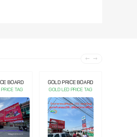
ICE BOARD
GOLD PRICE BOARD
DISPLAY
 PRICE TAG
GOLD LED PRICE TAG
LED DIGITAL