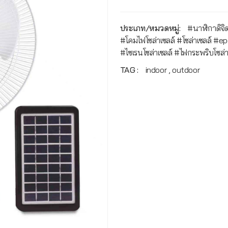
ประเภท/หมวดหมู่:
#นาฬิกาดิจิ
#โคมไฟโซล่าเซลล์ #โซล่าเซลล์ #e
#ไซเรนโซล่าเซลล์ #ไฟกระพริบโซล่าเ
TAG :
indoor , outdoor