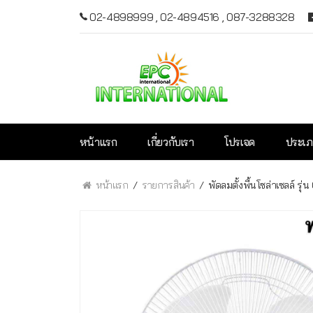
02-4898999
,
02-4894516
,
087-3288328
หน้าแรก
เกี่ยวกับเรา
โปรเจค
ประเภ
หน้าแรก
รายการสินค้า
พัดลมตั้งพื้นโซล่าเซลล์ รุ่น