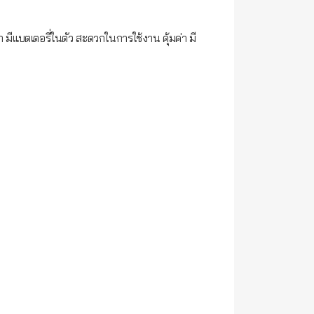
มีแบตเตอรี่ในตัว สะดวกในการใช้งาน คุ้มค่า มี