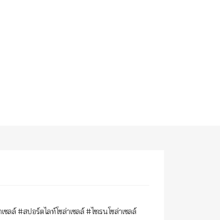
ลล์ #สปอร์ตไลท์โซล่าเซลล์ #ไซเรนโซล่าเซลล์