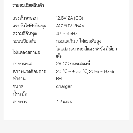
รายละเอียดสินค้า
แรงดันขาออก
12.6V 2A (CC)
แรงดันไฟฟ้าอินพุต
AC180V-264V
ความถี่อินพุต
47 ~ 63Hz
ระบบป้องกัน
กระแสเกิน / ไฟแรงดันสูง
ไฟแสดงสถานะ สีแดง ชาร์จ สีเขียว
ไฟแสดงสถานะ
เต็ม
จ่ายกระแส
2A CC กระแสคงที่
สภาพแวดล้อมการ
20 ℃ ~ + 55 ℃, 20% ~ 93%
ทำงาน
RH
ขนาด
charger
น้ำหนัก
สายยาว
1.2 เมตร