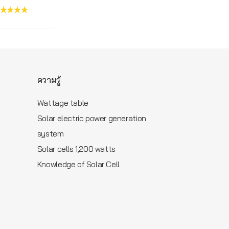
รีวิว :
ความรู้
Wattage table
Solar electric power generation
m
system
Solar cells 1,200 watts
Knowledge of Solar Cell