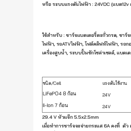
หรือ ระบบแรงดันไฟฟ้า : 24VDC (แบต12v ต
ใช้สำหรับ : ชาร์จแบตเตอรี่ตะกั่วกรด, ชาร
ไฟฟ้า, รถATVไฟฟ้า, โฟล์คลิฟท์ไฟฟ้า, รถกอล
เครื่องสูบน้ำ, ระบบปั้มชักโซล่าเซลล์, แบตเต
ชนิด/Cell
แรงดันใช้งาน
LiFePO4 8 ก้อน
24V
Ii-Ion 7 ก้อน
24V
29.4 V หัวแจ๊ก 5.5x2.5mm
เมื่อทำการชาร์จจะจ่ายกระแส 6A คงที่ ตั