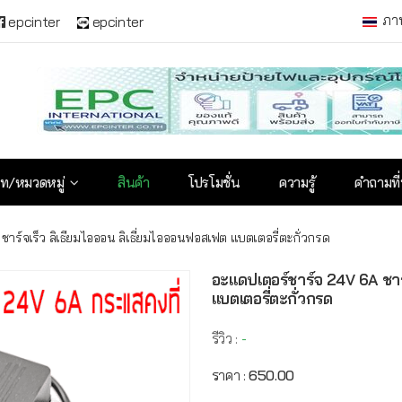
ภา
epcinter
epcinter
ท/หมวดหมู่
สินค้า
โปรโมชั่น
ความรู้
คำถามที
าร์จเร็ว ลิเธียมไอออน ลิเธี่ยมไอออนฟอสเฟต แบตเตอรี่ตะกั่วกรด
อะแดปเตอร์ชาร์จ 24V 6A ชาร์
แบตเตอรี่ตะกั่วกรด
รีวิว :
-
ราคา :
650.00