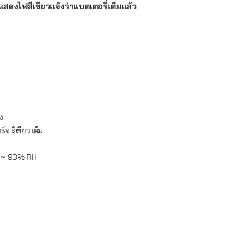
ดงไฟสีเขียวแจ้งว่าแบตเตอรี่เต็มแล้ว
ง
จ สีเขียว เต็ม
% ~ 93% RH