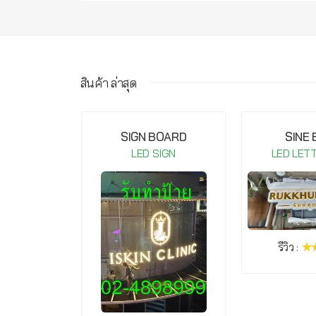
สินค้า ล่าสุด
IGHT COB-
SIGN BOARD
SINE
20V Warm
LED SIGN
LED LET
te
IGN
รีวิว :