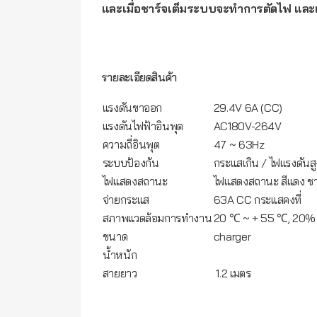
และเมื่อชาร์จเต็มระบบจะทำการตัดไฟ และแส
รายละเอียดสินค้า
แรงดันขาออก
29.4V 6A (CC)
แรงดันไฟฟ้าอินพุต
AC180V-264V
ความถี่อินพุต
47 ~ 63Hz
ระบบป้องกัน
กระแสเกิน / ไฟแรงดันสู
ไฟแสดงสถานะ
ไฟแสดงสถานะ สีแดง ชาร์
จ่ายกระแส
63A CC กระแสคงที่
สภาพแวดล้อมการทำงาน
20 ℃ ~ + 55 ℃, 20
ขนาด
charger
น้ำหนัก
สายยาว
1.2 เมตร