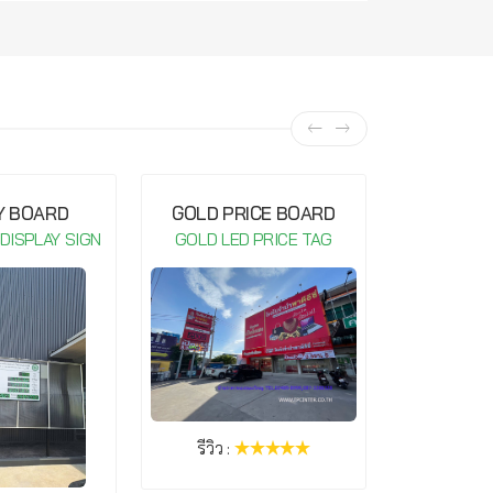
Y BOARD
GOLD PRICE BOARD
GOLD P
 DISPLAY SIGN
GOLD LED PRICE TAG
GOLD LE
รีวิว :