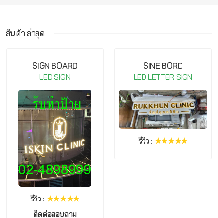
สินค้า ล่าสุด
กรุณาเข้าสู่ระบบ จึงจะสามารถ เขียนรีวิวสินค้านี้ได้
SIGN BOARD
SINE BORD
LED SIGN
LED LETTER SIGN
รีวิว :
รีวิว :
ติดต่อสอบถาม