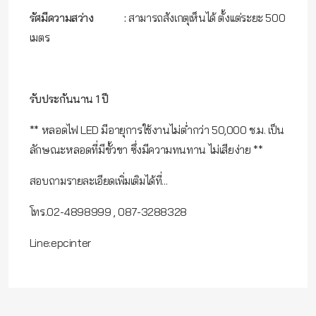
รัศมีความสว่าง :
สามารถสังเกตุเห็นได้ ตั้งเเต่ระยะ 500
เมตร
รับประกันนาน 1 ปี
** หลอดไฟ
LED
มีอายุการใช้งานไม่ต่ำกว่า
50,000
ช.ม. เป็น
ลักษณะหลอดที่มีขั้วขา ซึ่งมีความทนทาน ไม่เสียง่าย **
สอบถามรายละเอียดเพิ่มเติมได้ที่...
โทร.02-4898999 , 087-3288328
Line:epcinter