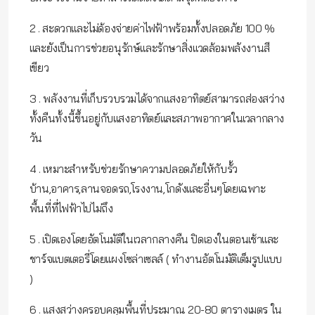
2 . สะดวกและไม่ด้องจ่ายค่าไฟฟ้าพร้อมทั้งปลอดภัย 100 %
และยังเป็นการช่วยอนุรักษ์และรักษาสิ่งแวดล้อมพลังงานสี
เขียว
3 . พลังงานที่เก็บรวบรวมได้จากแสงอาทิตย์สามารถส่องสว่าง
ทั้งคืนทั้งนี้ขึ้นอยู่กับแสงอาทิตย์และสภาพอากาศในเวลากลาง
วัน
4 . เหมาะสำหรับช่วยรักษาความปลอดภัยให้กับรั้ว
บ้าน,อาคาร,ลานจอดรถ,โรงงาน,โกดังและอื่นๆโดยเฉพาะ
พื้นที่ที่ไฟฟ้าไปไม่ถึง
5 . เปิดเองโดยอัตโนมัติในเวลากลางคืน ปิดเองในตอนเช้าและ
ชาร์จแบตเตอรี่โดยแผงโซล่าเซลล์ ( ทำงานอัตโนมัติเต็มรูปแบบ
)
6 . แสงสว่างครอบคลุมพื้นที่ประมาณ 20-80 ตารางเมตร ใน