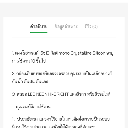
คำอธิบาย
ข้อมูลจำเพาะ
รีวิว (0)
1. แผงโซล่าเซลล์ 5ฃ10 วัตต์ mono Crystalline Silicon อายุ
การใช้งาน 10 ขึ้นไป
2. กล่องเก็บแบตเตอรี่และวงจรควบคุมระบบเป็นเหล็กอย่างดี
กันน้ำ กันฝน กันแดด
3. หลอด LED NEON HI-BRIGHT แสงสีขาว หรือสีวอมไวท์
คุณสมบัติการใช้งาน
1 . ประหยัดเวลาและค่าใช้จ่ายในการติดตั้งเพราะเป็นระบบ
อิสระ ใช้งานง่ายสามารถติดตั้งได้ตามจุดที่ต้องการ