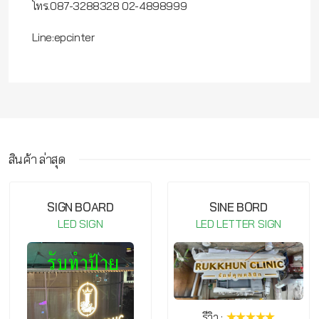
โทร.087-3288328 02-4898999
Line:epcinter
สินค้า ล่าสุด
กรุณาเข้าสู่ระบบ จึงจะสามารถ เขียนรีวิวสินค้านี้ได้
D
SINE BORD
SAFETY BOA
LED LETTER SIGN
DIGITAL LED DISPL
รีวิว :