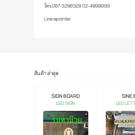
โทร.087-3288328 02-4898999
Line:epcinter
สินค้า ล่าสุด
IGHT COB-
SIGN BOARD
SINE
20V Warm
LED SIGN
LED LET
te
IGN