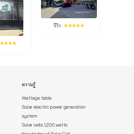
รีวิว :
รีวิว :
ความรู้
Wattage table
Solar electric power generation
m
system
Solar cells 1,200 watts
Knowledge of Solar Cell