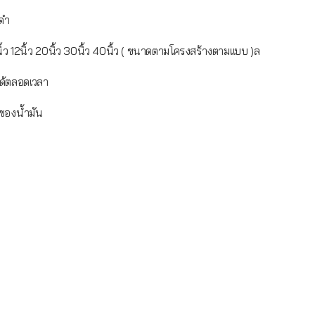
ดำ
ิ้ว 20นิ้ว 30นิ้ว 40นิ้ว ( ขนาดตามโครงสร้างตามแบบ )ล
้ตลอดเวลา
องน้ำมัน