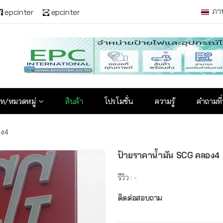
ภา
epcinter
epcinter
ท/หมวดหมู่
สินค้า
โปรโมชั่น
ความรู้
คำถามที
อง4
ป้ายราคาน้ำมัน SCG คลอง4
รีวิว :
-
ติดต่อสอบถาม