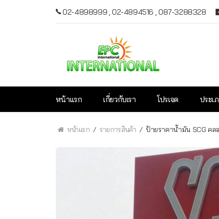
02-4898999
,
02-4894516
,
087-3288328
หน้าแรก
เกี่ยวกับเรา
โปรเจค
ประเภ
หน้าแรก
รายการสินค้า
ป้ายราคาน้ำมัน SCG คล