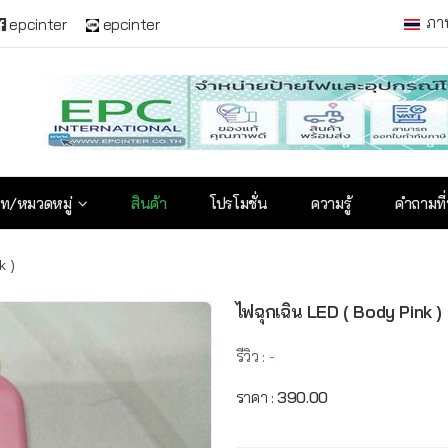
ภา
epcinter
epcinter
ท/หมวดหมู่
สินค้า
โปรโมชั่น
ความรู้
คำถามที
k )
ไฟฉุกเฉิน LED ( Body Pink )
รีวิว :
-
ราคา :
390.00