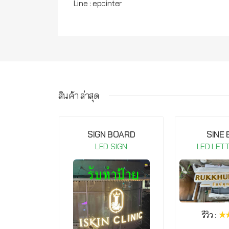
Line : epcinter
สินค้า ล่าสุด
IGHT COB-
SIGN BOARD
SINE
20V Warm
LED SIGN
LED LET
te
IGN
รีวิว :