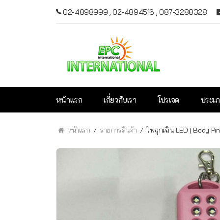
02-4898999
,
02-4894516
,
087-3288328
หน้าแรก
เกี่ยวกับเรา
โปรเจค
ประเภ
หน้าแรก
รายการสินค้า
ไฟฉุกเฉิน LED ( Body Pin