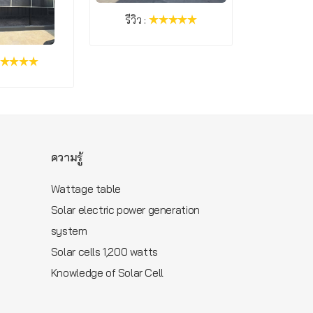
รีวิว :
รีวิว :
ความรู้
Wattage table
Solar electric power generation
m
system
Solar cells 1,200 watts
Knowledge of Solar Cell