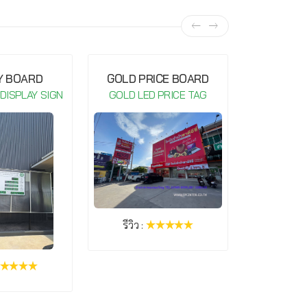
Y BOARD
GOLD PRICE BOARD
GOLD P
 DISPLAY SIGN
GOLD LED PRICE TAG
GOLD LE
รีวิว :
รีวิว :