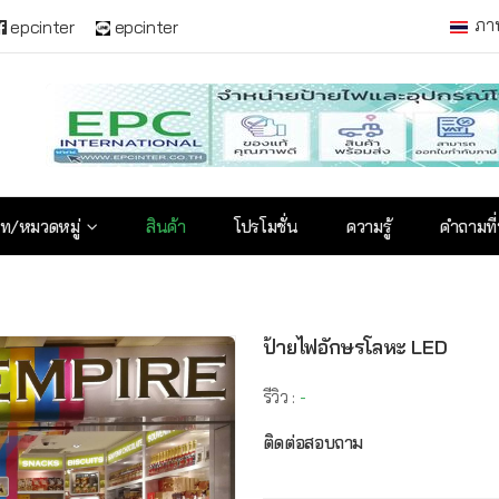
ภา
epcinter
epcinter
ท/หมวดหมู่
สินค้า
โปรโมชั่น
ความรู้
คำถามที
ป้ายไฟอักษรโลหะ LED
รีวิว :
-
ติดต่อสอบถาม