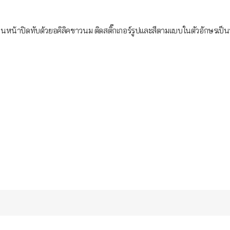
สี ด้านหน้าปิดทับด้วยอคิลิคขาวนม ติดสติ๊กเกอร์รูปและสีตามแบบในตัวอักษ