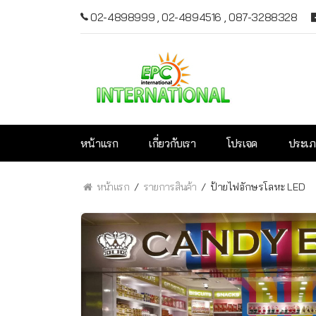
02-4898999
,
02-4894516
,
087-3288328
หน้าแรก
เกี่ยวกับเรา
โปรเจค
ประเภ
หน้าแรก
รายการสินค้า
ป้ายไฟอักษรโลหะ LED