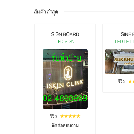
สินค้า ล่าสุด
IGHT COB-
SIGN BOARD
SINE
20V Warm
LED SIGN
LED LET
te
IGN
รีวิว :
รีวิว :
ติดต่อสอบถาม