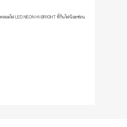
รเป็นหลอดไฟ LED NEON HI-BRIGHT ที่กินไฟน้อยซ่อน