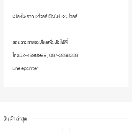
แปลงไฟจาก 12โวลล์ เป็นไฟ 220โวลล์
สอบถามรายละเอียดเพิ่มเติมได้ที่
โทร.02-4898999 , 087-3288328
Line:epcinter
สินค้า ล่าสุด
กรุณาเข้าสู่ระบบ จึงจะสามารถ เขียนรีวิวสินค้านี้ได้