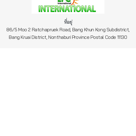
ที่อยุ่
86/5 Moo 2 Ratchapruek Road, Bang Khun Kong Subdistrict,
Bang Kruai District, Nonthaburi Province Postal Code 11130
ติดต่อสอบถาม
,
,
02-4898999
02-4894516
087-3288328
เมนู
สังคมออนไลน์
หน้าแรก
Facebook :: epcinter
เกี่ยวกับเรา
Line :: epcinter
โปรเจค
Email ::
ประเภท/หมวดหมู่
epcthailand@gmail.com
รายการสินค้า
Fax :: 02-4894515
โปรโมชั่น
คำถามที่พบบ่อย
ติดต่อเรา