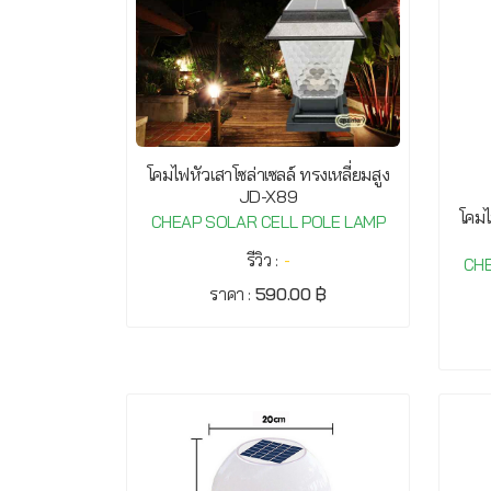
โคมไฟหัวเสาโซล่าเซลล์ ทรงเหลี่ยมสูง
JD-X89
โคมไ
CHEAP SOLAR CELL POLE LAMP
รีวิว :
-
CHE
ราคา :
590.00 ฿