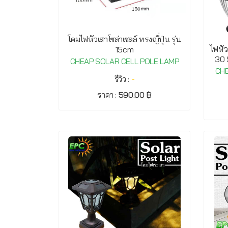
โคมไฟหัวเสาโซล่าเซลล์ ทรงญี่ปุ่น รุ่น
ไฟหัว
15cm
30 
CHEAP SOLAR CELL POLE LAMP
CHE
รีวิว :
-
ราคา :
590.00 ฿