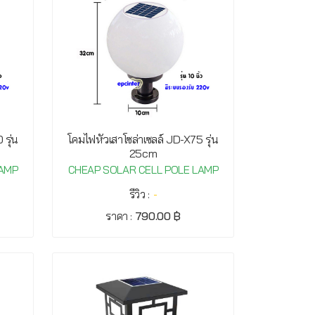
รุ่น
โคมไฟหัวเสาโซล่าเซลล์ JD-X75 รุ่น
25cm
LAMP
CHEAP SOLAR CELL POLE LAMP
รีวิว :
-
ราคา :
790.00 ฿