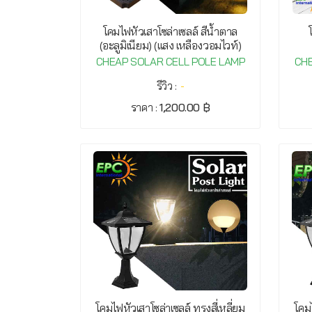
โคมไฟหัวเสาโซล่าเซลล์ สีน้ำตาล
(อะลูมิเนียม) (เเสง เหลืองวอมไวท์)
CHEAP SOLAR CELL POLE LAMP
CHE
รีวิว :
-
ราคา :
1,200.00 ฿
โคมไฟหัวเสาโซล่าเซลล์ ทรงสี่เหลี่ยม
โคมไ