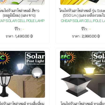
โคมไฟหัวเสาโซล่าเซลล์ สีขาว
โคมไฟหัวเสาโซล่าเซลล์ รุ่น Sol
(อะลูมิเนียม) (เเสง ขาว)
(550 Lm.) (แสง เหลืองวอมไว
AP SOLAR CELL POLE LAMP
CHEAP SOLAR CELL POLE 
รีวิว :
-
รีวิว :
-
ราคา :
1,490.00 ฿
ราคา :
2,990.00 ฿
ฟหัวเสาโซล่าเซลล์ ทรงสี่เหลี่ยม
โคมไฟหัวเสาโซล่าเซลล์ ทรงสี่เห