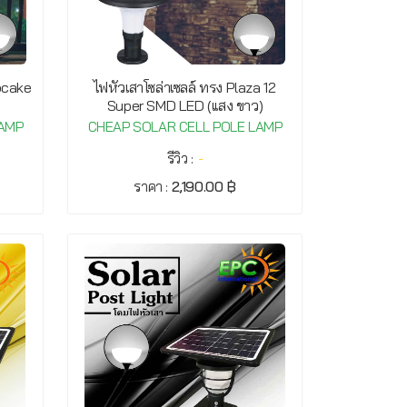
upcake
ไฟหัวเสาโซล่าเซลล์ ทรง Plaza 12
Super SMD LED (เเสง ขาว)
LAMP
CHEAP SOLAR CELL POLE LAMP
รีวิว :
-
ราคา :
2,190.00 ฿