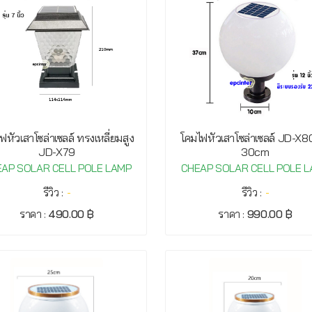
ฟหัวเสาโซล่าเซลล์ ทรงเหลี่ยมสูง
โคมไฟหัวเสาโซล่าเซลล์ JD-X80 
JD-X79
30cm
AP SOLAR CELL POLE LAMP
CHEAP SOLAR CELL POLE 
รีวิว :
-
รีวิว :
-
ราคา :
490.00 ฿
ราคา :
990.00 ฿