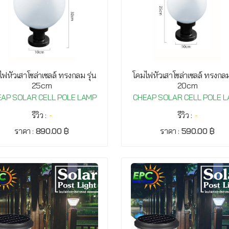
ไฟหัวเสาโซล่าเซลล์ ทรงกลม รุ่น
โคมไฟหัวเสาโซล่าเซลล์ ทรงกลม 
25cm
20cm
AP SOLAR CELL POLE LAMP
CHEAP SOLAR CELL POLE 
รีวิว :
-
รีวิว :
-
ราคา :
890.00 ฿
ราคา :
590.00 ฿